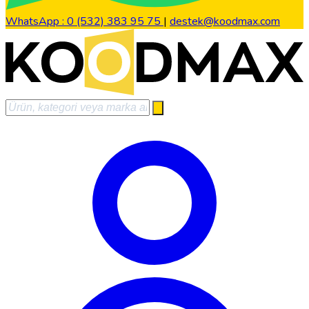
WhatsApp : 0 (532) 383 95 75
|
destek@koodmax.com