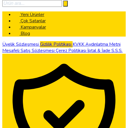
Yeni Ürünler
Çok Satanlar
Kampanyalar
Blog
Üyelik Sözleşmesi
Gizlilik Politikası
KVKK Aydınlatma Metni
Mesafeli Satış Sözleşmesi
Çerez Politikası
İptal & İade
S.S.S.