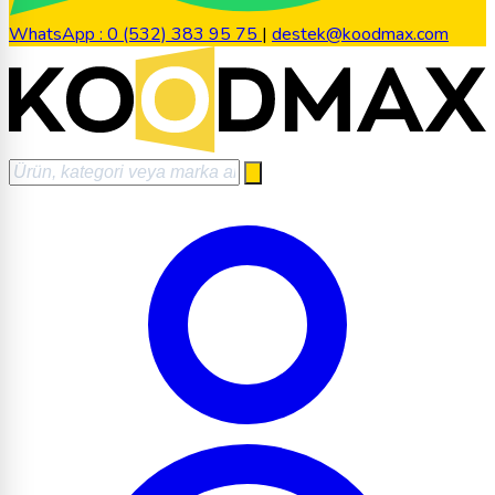
WhatsApp : 0 (532) 383 95 75
|
destek@koodmax.com