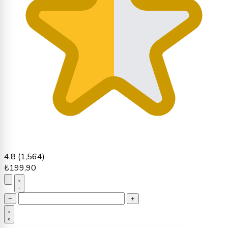
4.8
(1,564)
₺199,90
−
+