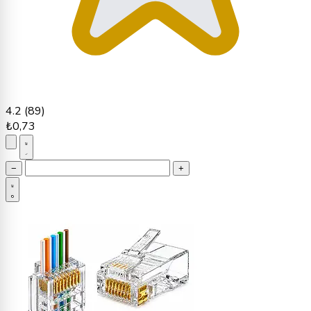
4.2
(89)
₺0,73
−
+