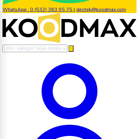
WhatsApp : 0 (532) 383 95 75
|
destek@koodmax.com