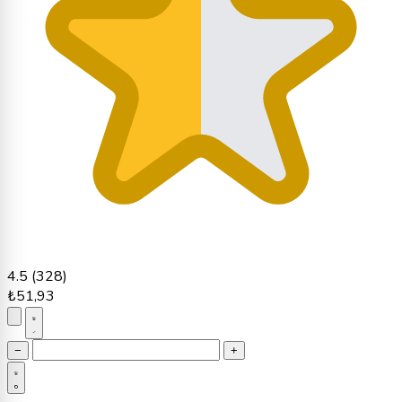
4.5
(328)
₺51,93
−
+