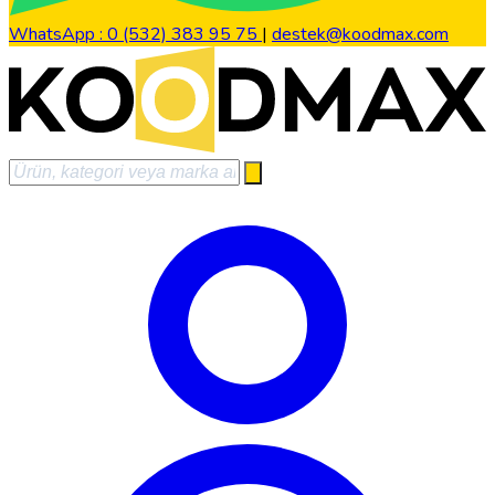
WhatsApp : 0 (532) 383 95 75
|
destek@koodmax.com