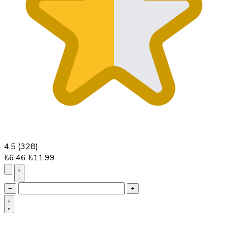
4.5
(328)
₺6,46
₺11,99
−
+