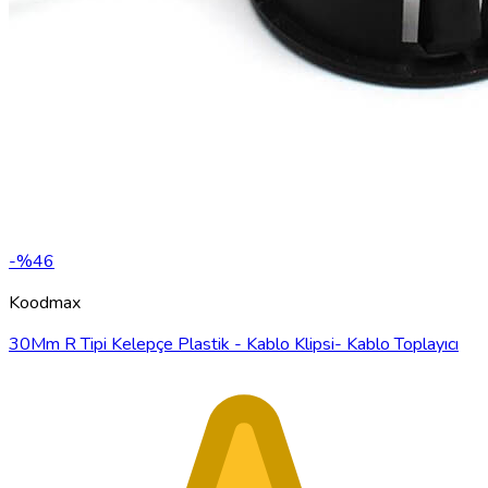
-%46
Koodmax
30Mm R Tipi Kelepçe Plastik - Kablo Klipsi- Kablo Toplayıcı