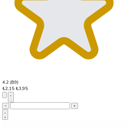
4.2
(89)
₺2,15
₺3,95
−
+