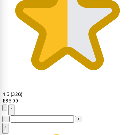
4.5
(328)
₺35,99
−
+