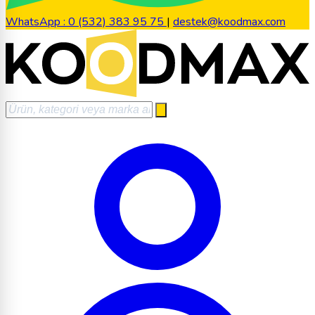
WhatsApp : 0 (532) 383 95 75
|
destek@koodmax.com