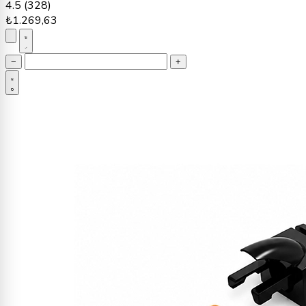
4.5
(328)
₺1.269,63
−
+