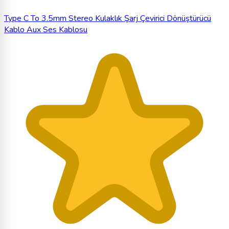
Type C To 3.5mm Stereo Kulaklık Şarj Çevirici Dönüştürücü
Kablo Aux Ses Kablosu