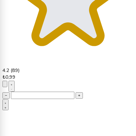
4.2
(89)
₺0,99
−
+