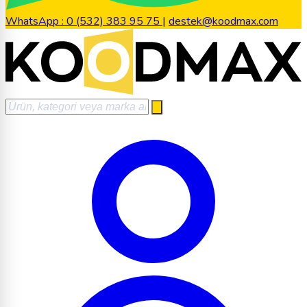
WhatsApp : 0 (532) 383 95 75
|
destek@koodmax.com