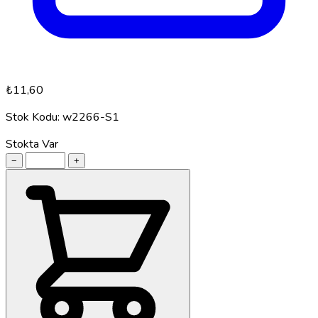
₺11,60
Stok Kodu:
w2266-S1
Stokta Var
−
+