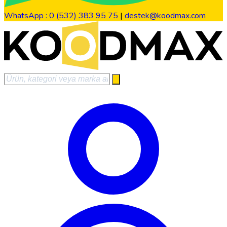
WhatsApp : 0 (532) 383 95 75
|
destek@koodmax.com