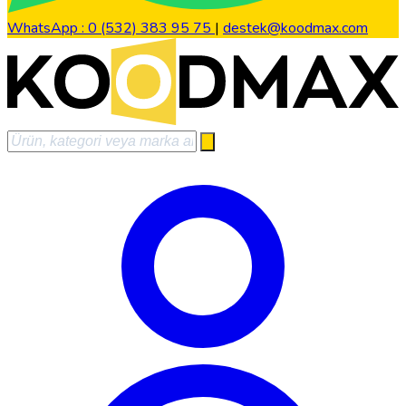
WhatsApp : 0 (532) 383 95 75
|
destek@koodmax.com