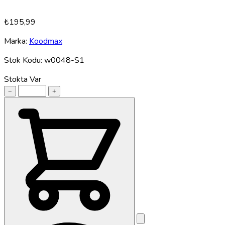
₺195,99
Marka:
Koodmax
Stok Kodu:
w0048-S1
Stokta Var
−
+