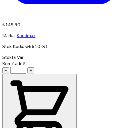
₺149,90
Marka:
Koodmax
Stok Kodu:
w6610-S1
Stokta Var
Son 7 adet!
−
+