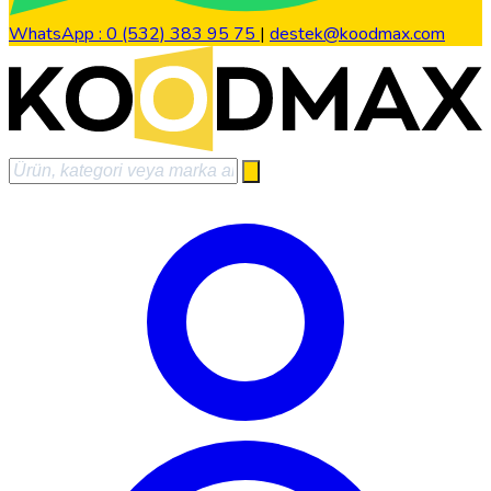
WhatsApp : 0 (532) 383 95 75
|
destek@koodmax.com