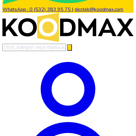
WhatsApp : 0 (532) 383 95 75
|
destek@koodmax.com